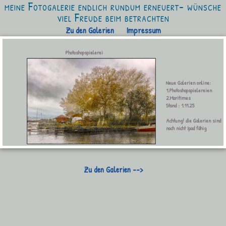
meine Fotogalerie endlich rundum erneuert- wünsche
viel Freude beim betrachten
Zu den Galerien
Impressum
Photoshopspielerei
Neue Galerien online:
1.Photoshopspielereien
2.Maritimes
Stand : 1.11.25
Achtung! die Galerien sind
noch nicht Ipad fähig
Zu den Galerien -->